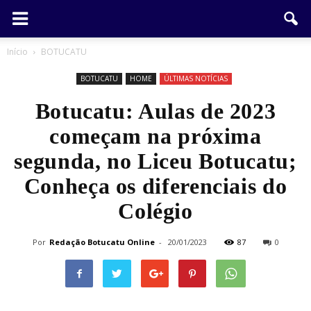
Início
BOTUCATU
BOTUCATU
HOME
ÚLTIMAS NOTÍCIAS
Botucatu: Aulas de 2023
começam na próxima
segunda, no Liceu Botucatu;
Conheça os diferenciais do
Colégio
Por
Redação Botucatu Online
-
20/01/2023
87
0