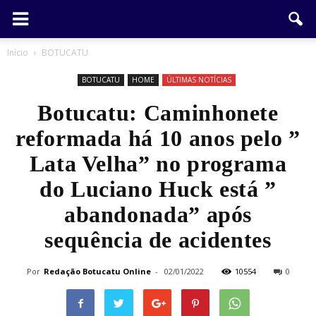
Início
BOTUCATU
BOTUCATU
HOME
ÚLTIMAS NOTÍCIAS
Botucatu: Caminhonete
reformada há 10 anos pelo ”
Lata Velha” no programa
do Luciano Huck está ”
abandonada” após
sequência de acidentes
Por
Redação Botucatu Online
-
02/01/2022
10554
0