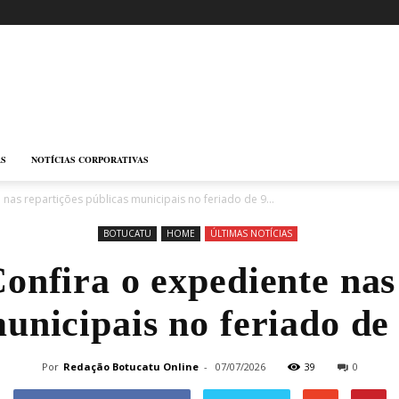
AS
NOTÍCIAS CORPORATIVAS
 nas repartições públicas municipais no feriado de 9...
BOTUCATU
HOME
ÚLTIMAS NOTÍCIAS
onfira o expediente nas
unicipais no feriado de
Por
Redação Botucatu Online
-
07/07/2026
39
0