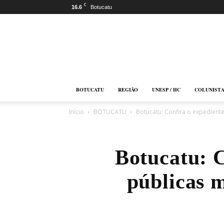
C
16.6
Botucatu
Botucatu
Online
BOTUCATU
REGIÃO
UNESP / HC
COLUNIST
Início
BOTUCATU
Botucatu: Confira o expediente
Botucatu: C
públicas m