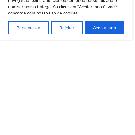
navegação, exibir anúncios ou conteúdo personalizado e
analisar nosso tráfego. Ao clicar em “Aceitar todos”, você
concorda com nosso uso de cookies.
Personalizar
Rejeitar
Aceitar tudo
Artigo anterior
Próximo artigo
Botucatu: Vítima de racismo no
Botucatu: Morre Reverendo
HC está abalada. “Não estou
Antonio Coine, aos 75 anos