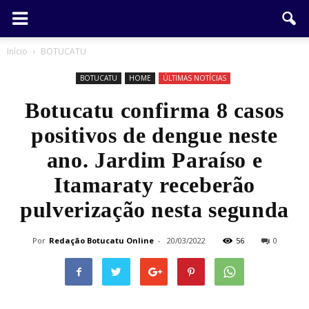
Início
BOTUCATU
BOTUCATU
HOME
ÚLTIMAS NOTÍCIAS
Botucatu confirma 8 casos
positivos de dengue neste
ano. Jardim Paraíso e
Itamaraty receberão
pulverização nesta segunda
Por
Redação Botucatu Online
-
20/03/2022
56
0