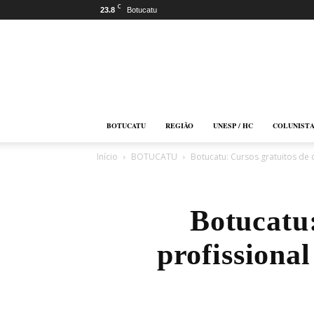
C
23.8
Botucatu
Botucatu
Online
BOTUCATU
REGIÃO
UNESP / HC
COLUNIST
Início
BOTUCATU
Botucatu: Cursos gratuitos de 
Botucatu:
profissiona