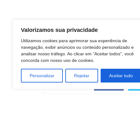
Valorizamos sua privacidade
Utilizamos cookies para aprimorar sua experiência de
navegação, exibir anúncios ou conteúdo personalizado e
analisar nosso tráfego. Ao clicar em “Aceitar todos”, você
concorda com nosso uso de cookies.
Personalizar
Rejeitar
Aceitar tudo
COMPARTILHAR
Facebook
Artigo anterior
Botucatu: Filhas de paciente do HC de Botucat
comemoram sucesso de transplante de coraç
que ‘viajou’ 700 km em jato da FAB no 1º dia d
ano