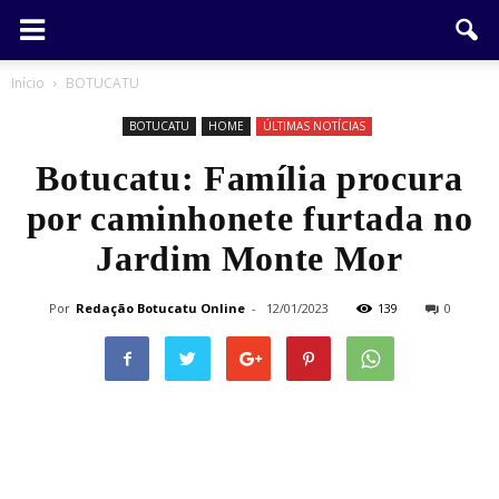
Início
BOTUCATU
BOTUCATU
HOME
ÚLTIMAS NOTÍCIAS
Botucatu: Família procura
por caminhonete furtada no
Jardim Monte Mor
Por
Redação Botucatu Online
-
12/01/2023
139
0