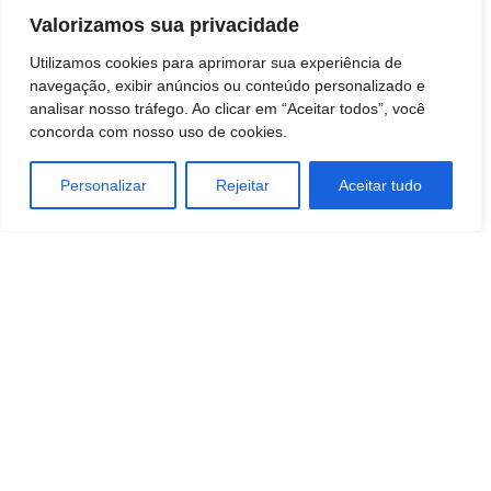
Valorizamos sua privacidade
Utilizamos cookies para aprimorar sua experiência de
Artigo anterior
Próximo artigo
navegação, exibir anúncios ou conteúdo personalizado e
Morador de Botucatu, Rafael
Liceu Botucatu está com
analisar nosso tráfego. Ao clicar em “Aceitar todos”, você
Antunes é escolhido Mister
matrículas abertas para 2023:
concorda com nosso uso de cookies.
Brasil Ibero América 2023
Do berçário ao Ensino Médio,
conheça os detalhes do Colégio
Personalizar
Rejeitar
Aceitar tudo
Redação Botucatu Online
https://www.botucatuonline.com