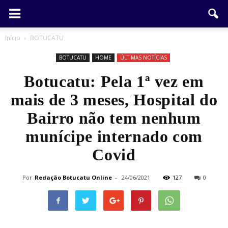
Início
BOTUCATU
BOTUCATU
HOME
ÚLTIMAS NOTÍCIAS
Botucatu: Pela 1ª vez em
mais de 3 meses, Hospital do
Bairro não tem nenhum
munícipe internado com
Covid
Por
Redação Botucatu Online
-
24/06/2021
127
0