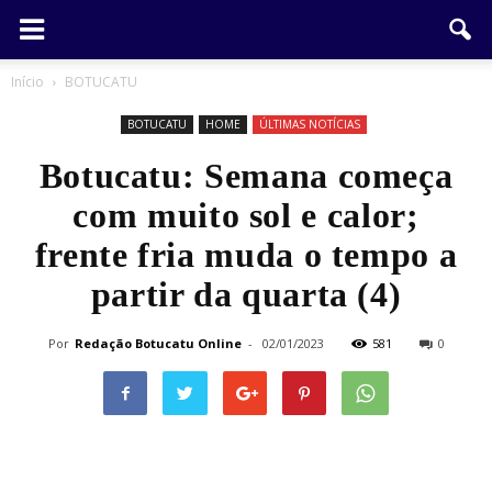
Início
BOTUCATU
BOTUCATU
HOME
ÚLTIMAS NOTÍCIAS
Botucatu: Semana começa
com muito sol e calor;
frente fria muda o tempo a
partir da quarta (4)
Por
Redação Botucatu Online
-
02/01/2023
581
0