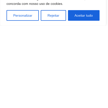
concorda com nosso uso de cookies.
Personalizar
Rejeitar
Aceitar tudo
Artigo anterior
Próximo artigo
Botucatu: Operação da Polícia
Mais de 800 kg de carne da