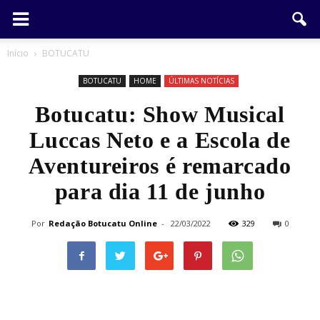
Início
BOTUCATU
BOTUCATU
HOME
ÚLTIMAS NOTÍCIAS
Botucatu: Show Musical
Luccas Neto e a Escola de
Aventureiros é remarcado
para dia 11 de junho
Por
Redação Botucatu Online
-
22/03/2022
329
0