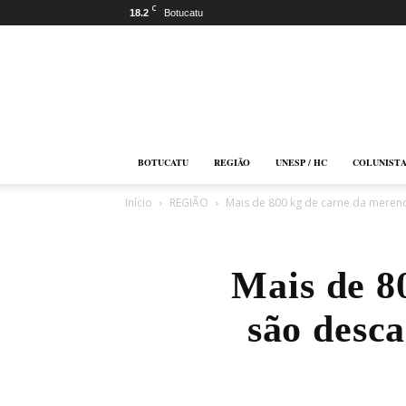
C
18.2
Botucatu
Botucatu
Online
BOTUCATU
REGIÃO
UNESP / HC
COLUNIST
Início
REGIÃO
Mais de 800 kg de carne da merend
Mais de 8
são desc