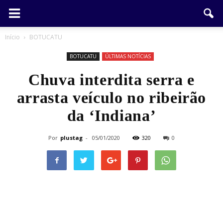
Início
BOTUCATU
BOTUCATU
ÚLTIMAS NOTÍCIAS
Chuva interdita serra e
arrasta veículo no ribeirão
da ‘Indiana’
Por
plustag
-
05/01/2020
320
0