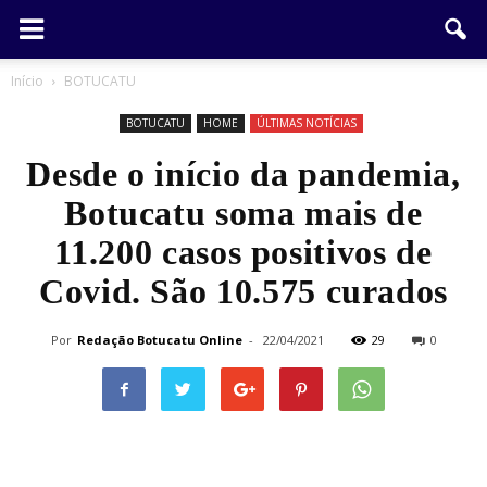
Início
BOTUCATU
BOTUCATU
HOME
ÚLTIMAS NOTÍCIAS
Desde o início da pandemia,
Botucatu soma mais de
11.200 casos positivos de
Covid. São 10.575 curados
Por
Redação Botucatu Online
-
22/04/2021
29
0