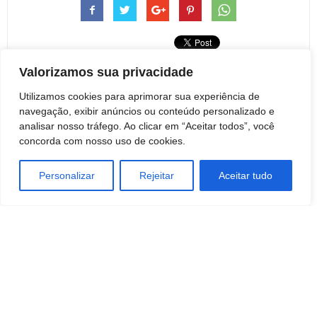
Valorizamos sua privacidade
Utilizamos cookies para aprimorar sua experiência de
Artigo anterior
Próximo artigo
navegação, exibir anúncios ou conteúdo personalizado e
Empresa de Segurança e
Familiares e amigos de jovem
analisar nosso tráfego. Ao clicar em “Aceitar todos”, você
Serviços abre vaga para zelador
botucatuense internado na UTI
concorda com nosso uso de cookies.
em Botucatu
após acidente pedem oração
pela sua vida
Personalizar
Rejeitar
Aceitar tudo
Redação Botucatu Online