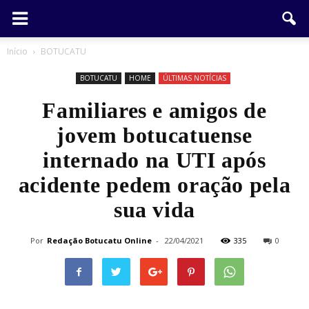
Início
BOTUCATU
BOTUCATU
HOME
ÚLTIMAS NOTÍCIAS
Familiares e amigos de
jovem botucatuense
internado na UTI após
acidente pedem oração pela
sua vida
Por
Redação Botucatu Online
-
22/04/2021
335
0