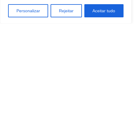
Personalizar
Rejeitar
Aceitar tudo
Artigo anterior
Próximo artigo
Mobilidade urbana amplia
Botucatu receberá
demanda por conectividade
equipamentos para reforçar
combate às queimadas; veja