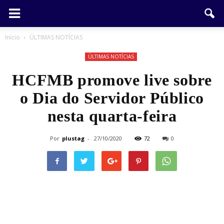
Início
ÚLTIMAS NOTÍCIAS
ÚLTIMAS NOTÍCIAS
HCFMB promove live sobre
o Dia do Servidor Público
nesta quarta-feira
Por
plustag
-
27/10/2020
72
0