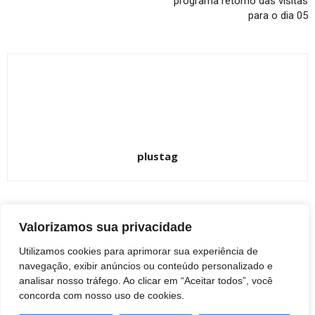
programa retorno das visitas
para o dia 05
plustag
Valorizamos sua privacidade
ARTIGOS RELACIONADOS
Mais do autor
Utilizamos cookies para aprimorar sua experiência de
Botucatu: Avenida Vital Brasil deve ser
navegação, exibir anúncios ou conteúdo personalizado e
liberada nos próximos dias
analisar nosso tráfego. Ao clicar em “Aceitar todos”, você
BOTUCATU
concorda com nosso uso de cookies.