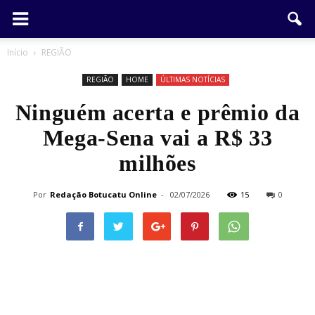
Início
REGIÃO
REGIÃO
HOME
ÚLTIMAS NOTÍCIAS
Ninguém acerta e prêmio da
Mega-Sena vai a R$ 33
milhões
Por
Redação Botucatu Online
-
02/07/2026
15
0