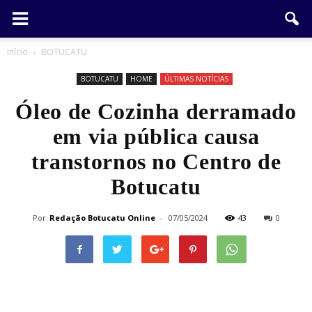
Início
BOTUCATU
BOTUCATU
HOME
ÚLTIMAS NOTÍCIAS
Óleo de Cozinha derramado
em via pública causa
transtornos no Centro de
Botucatu
Por
Redação Botucatu Online
-
07/05/2024
43
0