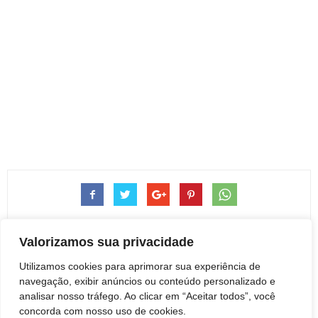
Valorizamos sua privacidade
Utilizamos cookies para aprimorar sua experiência de
navegação, exibir anúncios ou conteúdo personalizado e
Artigo anterior
Próximo artigo
analisar nosso tráfego. Ao clicar em “Aceitar todos”, você
Morre aos 82 anos o Professor
Botucatu: 93.Rock comemora
concorda com nosso uso de cookies.
Emérito do IBB/Unesp, Roberto
03 anos com tributo ao ACDC