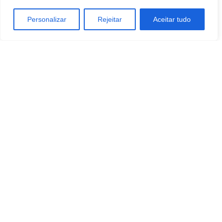
Sogayar
neste sábado, dia 11
Personalizar
Rejeitar
Aceitar tudo
Redação Botucatu Online
https://www.botucatuonline.com
ARTIGOS RELACIONADOS
Mais do autor
Morador de Botucatu ganha R$ 500 mil
no Hiper Saúde neste domingo, Dia dos
Pais
BOTUCATU