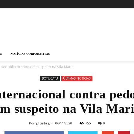
AS
NOTÍCIAS CORPORATIVAS
pedofilia prende um suspeito na Vila Maria
BOTUCATU
ÚLTIMAS NOTÍCIAS
ternacional contra pedo
m suspeito na Vila Mar
Por
plustag
-
06/11/2020
755
0