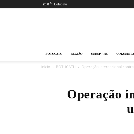
C
20.8
Botucatu
Botucatu
Online
BOTUCATU
REGIÃO
UNESP / HC
COLUNIST
Início
BOTUCATU
Operação internacional contra 
Operação in
u