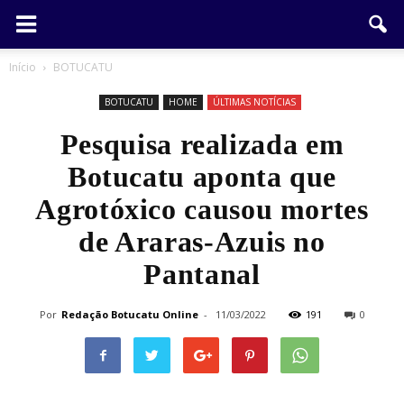
Início
BOTUCATU
BOTUCATU
HOME
ÚLTIMAS NOTÍCIAS
Pesquisa realizada em
Botucatu aponta que
Agrotóxico causou mortes
de Araras-Azuis no
Pantanal
Por
Redação Botucatu Online
-
11/03/2022
191
0