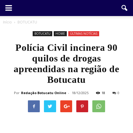
Início
BOTUCATU
BOTUCATU
HOME
ÚLTIMAS NOTÍCIAS
Polícia Civil incinera 90
quilos de drogas
apreendidas na região de
Botucatu
Por
Redação Botucatu Online
-
18/12/2025
18
0