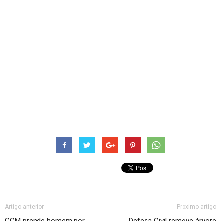
Artigo anterior
Próximo artigo
GCM prende homem por
Defesa Civil remove árvore