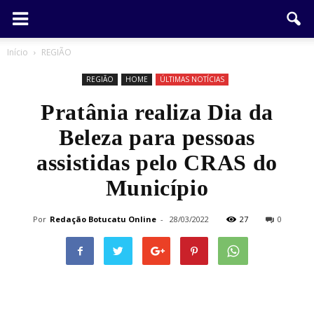
Início
REGIÃO
REGIÃO
HOME
ÚLTIMAS NOTÍCIAS
Pratânia realiza Dia da
Beleza para pessoas
assistidas pelo CRAS do
Município
Por
Redação Botucatu Online
-
28/03/2022
27
0