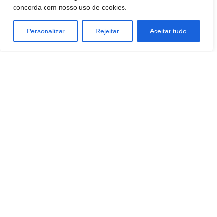
concorda com nosso uso de cookies.
Personalizar
Rejeitar
Aceitar tudo
Artigo anterior
Próximo artigo
Botucatu: Após troca de postes,
Botucatu: Confira a cardápio do