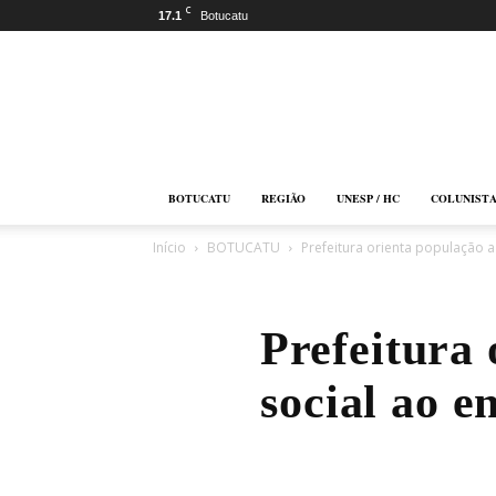
C
17.1
Botucatu
Botucatu
Online
BOTUCATU
REGIÃO
UNESP / HC
COLUNIST
Início
BOTUCATU
Prefeitura orienta população a
Prefeitura 
social ao e