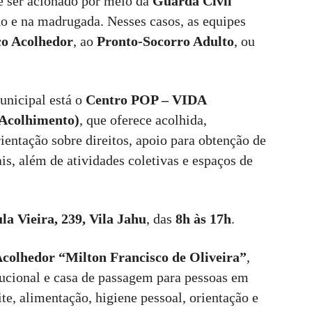
e ser acionado por meio da
Guarda Civil
rno e na madrugada. Nesses casos, as equipes
o Acolhedor
, ao
Pronto-Socorro Adulto
, ou
municipal está o
Centro POP – VIDA
 Acolhimento)
, que oferece acolhida,
ientação sobre direitos, apoio para obtenção de
s, além de atividades coletivas e espaços de
la Vieira, 239, Vila Jahu
, das
8h às 17h
.
colhedor “Milton Francisco de Oliveira”
,
ucional e casa de passagem para pessoas em
ite, alimentação, higiene pessoal, orientação e