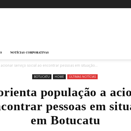
AS
NOTÍCIAS CORPORATIVAS
 acionar serviço social ao encontrar pessoas em situação...
BOTUCATU
HOME
ÚLTIMAS NOTÍCIAS
orienta população a aci
ncontrar pessoas em sit
em Botucatu