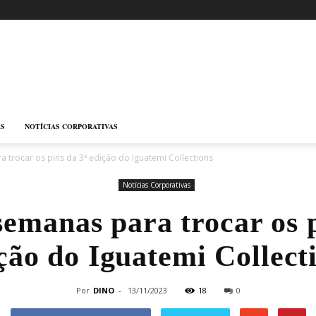
AS
NOTÍCIAS CORPORATIVAS
 trocar os pins da 3ª edição do Iguatemi Collections
Notícias Corporativas
semanas para trocar os p
ção do Iguatemi Collect
Por
DINO
-
13/11/2023
18
0