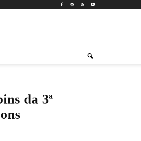
ins da 3ª
ions