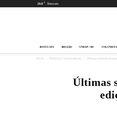
C
19.8
Botucatu
Botucatu
Online
BOTUCATU
REGIÃO
UNESP / HC
COLUNIST
Início
Notícias Corporativas
Últimas semanas para
Últimas 
edi