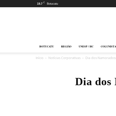
C
19.7
Botucatu
Botucatu
Online
BOTUCATU
REGIÃO
UNESP / HC
COLUNIST
Início
Notícias Corporativas
Dia dos Namorados:
Dia dos