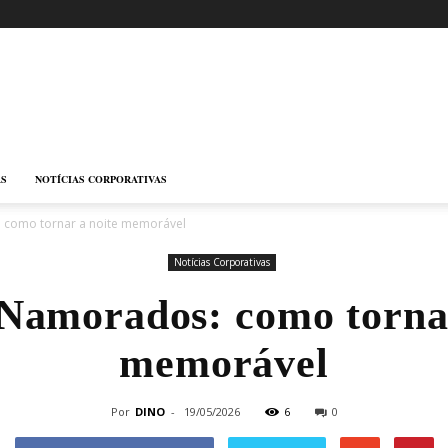
AS
NOTÍCIAS CORPORATIVAS
 como tornar a noite memorável
Notícias Corporativas
 Namorados: como tornar
memorável
Por
DINO
-
19/05/2026
6
0