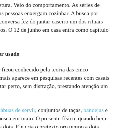
tura. Veio do comportamento. As séries de
 pessoas enxergam cozinhar. A busca por
nversa fez do jantar caseiro um dos rituais
iros. O 12 de junho em casa entra como capítulo
er usado
n
ficou conhecido pela teoria das cinco
 mais aparece em pesquisas recentes com casais
star perto, sem distração, prestando atenção um
tábuas de servir
, conjuntos de taças,
bandejas
e
busca em maio. O presente físico, quando bem
dois. Ele cria o pretexto pro tempo a dois