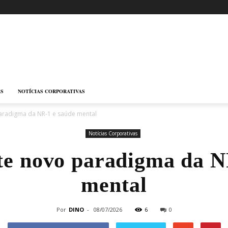
AS
NOTÍCIAS CORPORATIVAS
aradigma da NR-1 e saúde mental
Notícias Corporativas
te novo paradigma da N
mental
Por
DINO
-
08/07/2026
6
0