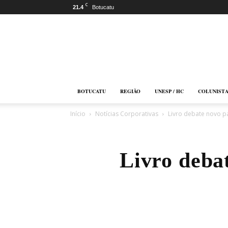
C
21.4
Botucatu
Botucatu
Online
BOTUCATU
REGIÃO
UNESP / HC
COLUNIST
Início
Notícias Corporativas
Livro debate novo p
Livro deba