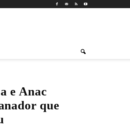
ia e Anac
lanador que
u