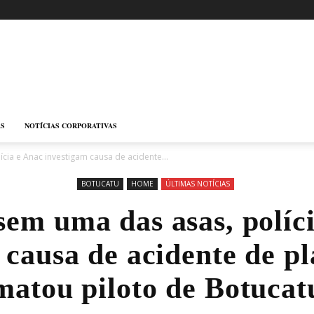
AS
NOTÍCIAS CORPORATIVAS
ia e Anac investigam causa de acidente...
BOTUCATU
HOME
ÚLTIMAS NOTÍCIAS
em uma das asas, políc
 causa de acidente de p
matou piloto de Botucat