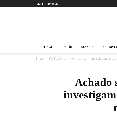
C
20.4
Botucatu
Botucatu
Online
BOTUCATU
REGIÃO
UNESP / HC
COLUNIST
Início
BOTUCATU
Achado sem uma das asas, políc
Achado s
investigam