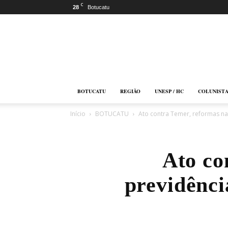
C
28
Botucatu
Botucatu
Online
BOTUCATU
REGIÃO
UNESP / HC
COLUNIST
Início
BOTUCATU
Ato contra Temer, reformas na 
Ato co
previdênci