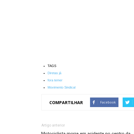
TAGS
Diretas já
fora temer
Movimento Sindical
COMPARTILHAR
Facebook
Artigo anterior
Motociclista morre em acidente no centro da