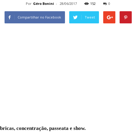
Por
Géro Bonini
-
28/06/2017
152
0
Compartilhar no Facebook
Tweet
bricas, concentração, passeata e show.