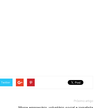
Twitter
Próximo artigo
Morre empresário, voluntário social e jornalista