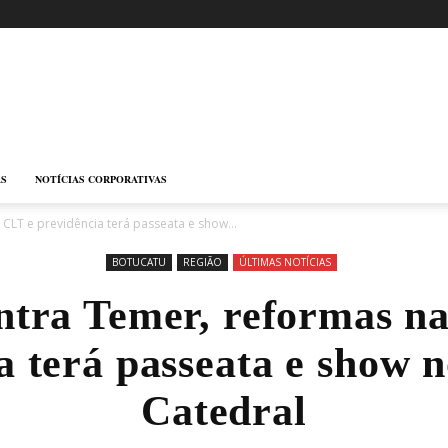
AS
NOTÍCIAS CORPORATIVAS
CLT e previdência terá passeata e show...
BOTUCATU
REGIÃO
ÚLTIMAS NOTÍCIAS
ntra Temer, reformas n
a terá passeata e show 
Catedral