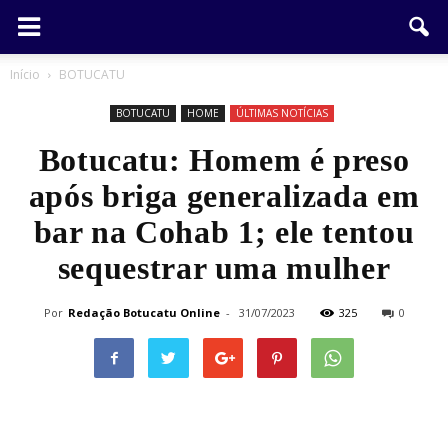
Início
BOTUCATU
BOTUCATU
HOME
ÚLTIMAS NOTÍCIAS
Botucatu: Homem é preso
após briga generalizada em
bar na Cohab 1; ele tentou
sequestrar uma mulher
Por
Redação Botucatu Online
-
31/07/2023
325
0