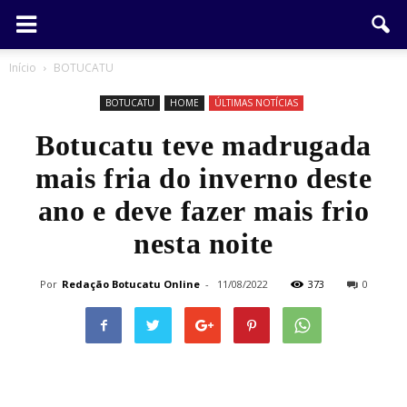
Início
BOTUCATU
BOTUCATU
HOME
ÚLTIMAS NOTÍCIAS
Botucatu teve madrugada
mais fria do inverno deste
ano e deve fazer mais frio
nesta noite
Por
Redação Botucatu Online
-
11/08/2022
373
0