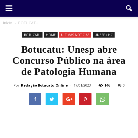
Início
BOTUCATU
BOTUCATU
HOME
ÚLTIMAS NOTÍCIAS
UNESP / HC
Botucatu: Unesp abre
Concurso Público na área
de Patologia Humana
Por
Redação Botucatu Online
-
17/01/2023
146
0