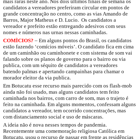
mais raras neste ano. Nos dois últimos finais de semana os
candidatos a vereadores preferiram circular em pontos de
grande concentração no centro, como as vias Amando de
Barros, Major Matheus e D. Lucio. Os candidatos a
vereador e prefeito estão entregando adesivos com seus
nomes e números nas urnas nessas caminhadas.
COMÌCIOS?
– Em alguns pontos do Brasil, os candidatos
estão fazendo ‘comícios móveis’. O candidato fica em cima
de um caminhão ou caminhonete e com sistema de som vai
falando sobre os planos de governo para o bairro ou via
publica, com um séquito de candidatos a vereadores
batendo palmas e apertando campainhas para chamar o
morador eleitor da via publica.
Em Botucatu esse recurso mais parecido com os flash-mob
ainda não foi usado, mas alguns candidatos tem feito
caminhada nos bairros, com carro de som, mas o trajeto é
feito na caminhada. Em alguns momentos, confessam alguns
candidatos a vereador, tem ocorrido concentrações, mas
com distanciamento social e uso de máscaras.
A ideia não é nova nesses tempos de pandemia.
Recentemente uma comemoração religiosa Católica em
Botucatu, usou o recurso de passar em frente as residências