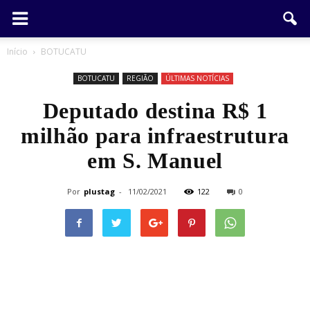
Início
BOTUCATU
BOTUCATU
REGIÃO
ÚLTIMAS NOTÍCIAS
Deputado destina R$ 1
milhão para infraestrutura
em S. Manuel
Por
plustag
-
11/02/2021
122
0