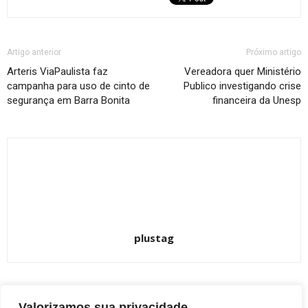
Artigo anterior
Próximo artigo
Arteris ViaPaulista faz
Vereadora quer Ministério
campanha para uso de cinto de
Publico investigando crise
segurança em Barra Bonita
financeira da Unesp
plustag
ARTIGOS RELACIONADOS
Valorizamos sua privacidade
Mais do autor