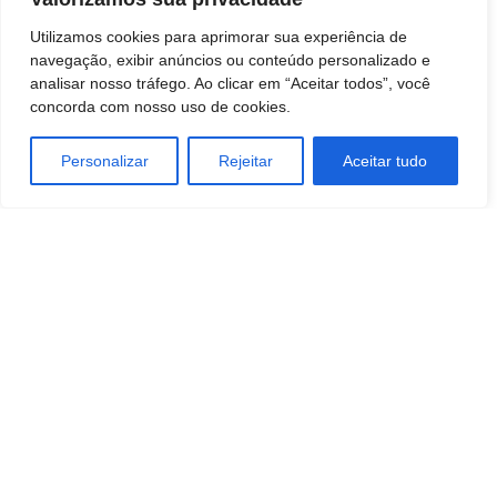
Utilizamos cookies para aprimorar sua experiência de
Botucatu: Avenida Vital Brasil deve ser
navegação, exibir anúncios ou conteúdo personalizado e
liberada nos próximos dias
analisar nosso tráfego. Ao clicar em “Aceitar todos”, você
BOTUCATU
concorda com nosso uso de cookies.
Prefeito Fábio Leite ingressa com ação
Personalizar
Rejeitar
Aceitar tudo
judicial contra a realização da marcha da
maconha em Botucatu
BOTUCATU
Botucatu: Obituário 7 de agosto de 2026
BOTUCATU