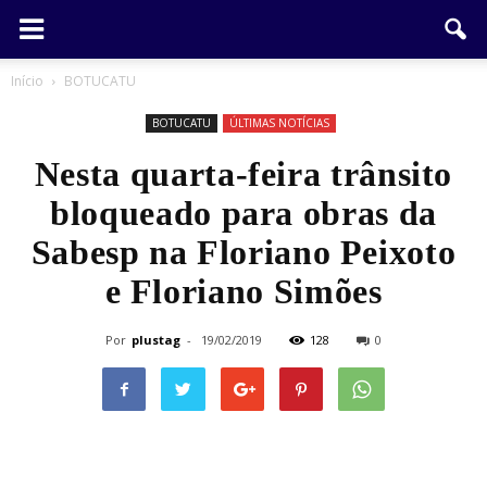
Início
BOTUCATU
BOTUCATU
ÚLTIMAS NOTÍCIAS
Nesta quarta-feira trânsito
bloqueado para obras da
Sabesp na Floriano Peixoto
e Floriano Simões
Por
plustag
-
19/02/2019
128
0