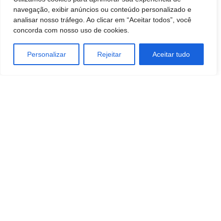
Das rodovias ao Centro: Veja as vias com
navegação, exibir anúncios ou conteúdo personalizado e
mais acidentes em Botucatu
analisar nosso tráfego. Ao clicar em “Aceitar todos”, você
BOTUCATU
concorda com nosso uso de cookies.
Ainda não comprou o presente?
Personalizar
Rejeitar
Aceitar tudo
Comércio de Botucatu abre até as 22h e
reúne dicas para todos os estilos de pais
BOTUCATU
Botucatu: Obituário 06 de agosto de
2026
BOTUCATU