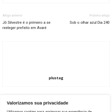
Artigo anterior
Próximo artigo
Jô Silvestre é o primeiro a se
Sob o olhar azul Dia 240
reeleger prefeito em Avaré
plustag
ARTIGOS RELACIONADOS
Mais do autor
Valorizamos sua privacidade
Utilizamos cookies para aprimorar sua experiência de