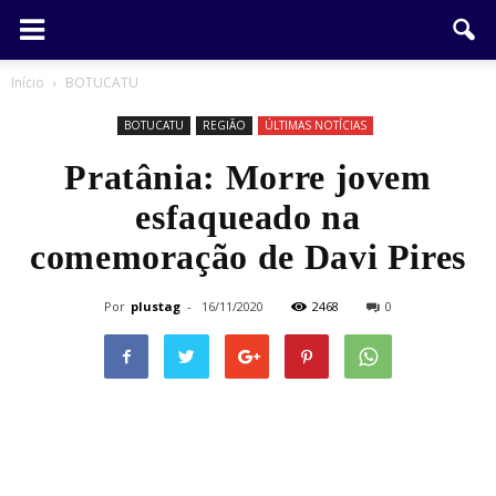
Início
BOTUCATU
BOTUCATU
REGIÃO
ÚLTIMAS NOTÍCIAS
Pratânia: Morre jovem
esfaqueado na
comemoração de Davi Pires
Por
plustag
-
16/11/2020
2468
0