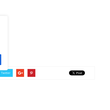
Twitter
Próximo artigo
“Palmeira” da Amando de Barros é atacada por
vândalos na madrugada