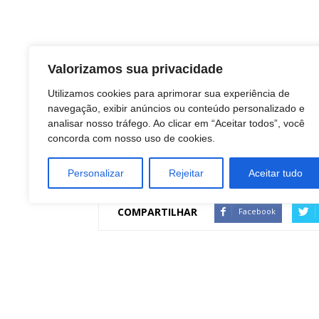
Valorizamos sua privacidade
Utilizamos cookies para aprimorar sua experiência de
navegação, exibir anúncios ou conteúdo personalizado e
analisar nosso tráfego. Ao clicar em “Aceitar todos”, você
concorda com nosso uso de cookies.
TAGS
Personalizar
Rejeitar
Aceitar tudo
Empreenda. Parque Tecnologico
COMPARTILHAR
Facebook
Artigo anterior
Paróquias retomam gradualmente as missas
com a presença de fiéis