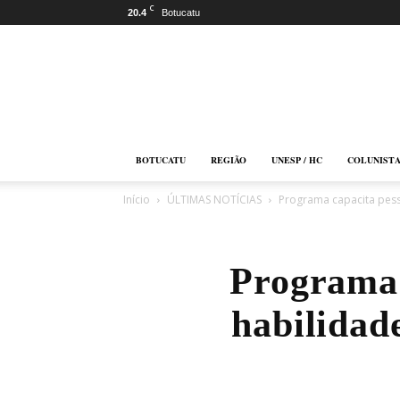
C
20.4
Botucatu
Botucatu
Online
BOTUCATU
REGIÃO
UNESP / HC
COLUNIST
Início
ÚLTIMAS NOTÍCIAS
Programa capacita pes
Programa 
habilidad