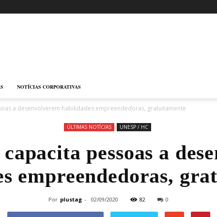
AS
NOTÍCIAS CORPORATIVAS
soas a desenvolverem habilidades empreendedoras, gratuitamente
ÚLTIMAS NOTÍCIAS
UNESP / HC
capacita pessoas a des
es empreendedoras, gra
Por
plustag
-
02/09/2020
82
0