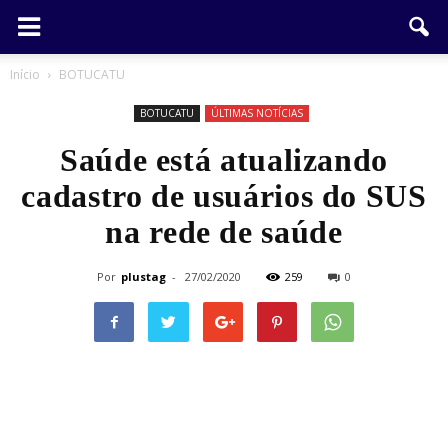
Início
BOTUCATU
BOTUCATU
ÚLTIMAS NOTÍCIAS
Saúde está atualizando
cadastro de usuários do SUS
na rede de saúde
Por
plustag
-
27/02/2020
259
0