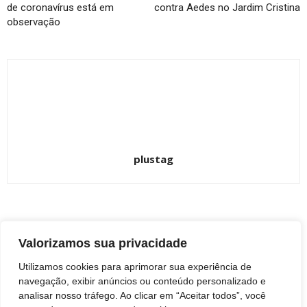
de coronavírus está em
contra Aedes no Jardim Cristina
observação
plustag
ARTIGOS RELACIONADOS
Mais do autor
Valorizamos sua privacidade
Bailarina de 10 anos do Studio Jéssica
Utilizamos cookies para aprimorar sua experiência de
Bokermann, de Botucatu, conquista vaga
navegação, exibir anúncios ou conteúdo personalizado e
em um dos maiores festivais de dança
BOTUCATU
analisar nosso tráfego. Ao clicar em “Aceitar todos”, você
do mundo