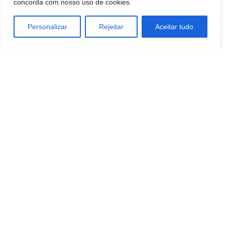
concorda com nosso uso de cookies.
Botucatu: Obituário 08 de agosto de
Personalizar
Rejeitar
Aceitar tudo
2026
BOTUCATU
Botucatu: Avenida Vital Brasil deve ser
liberada nos próximos dias
BOTUCATU