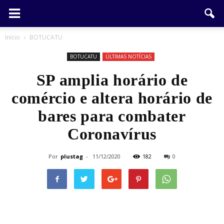
Início
BOTUCATU
BOTUCATU
ÚLTIMAS NOTÍCIAS
SP amplia horário de
comércio e altera horário de
bares para combater
Coronavírus
Por
plustag
-
11/12/2020
182
0