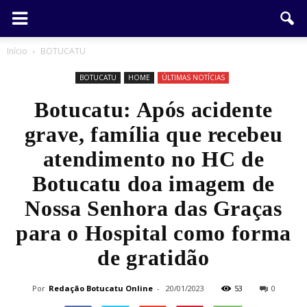
Início
BOTUCATU
BOTUCATU
HOME
ÚLTIMAS NOTÍCIAS
Botucatu: Após acidente
grave, família que recebeu
atendimento no HC de
Botucatu doa imagem de
Nossa Senhora das Graças
para o Hospital como forma
de gratidão
Por
Redação Botucatu Online
-
20/01/2023
53
0