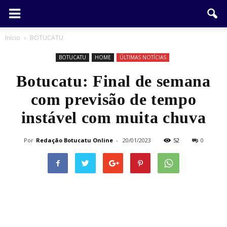
Início
BOTUCATU
BOTUCATU
HOME
ÚLTIMAS NOTÍCIAS
Botucatu: Final de semana
com previsão de tempo
instável com muita chuva
Por
Redação Botucatu Online
-
20/01/2023
52
0